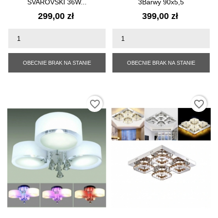
SVAROVSKI 36W...
3Barwy 90x5,5
Cena
Cena
299,00 zł
399,00 zł
OBECNIE BRAK NA STANIE
OBECNIE BRAK NA STANIE
favorite_border
favorite_border