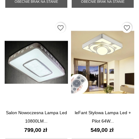
OBECNIE BRAK NA STANIE
OBECNIE BRAK NA STANIE
favorite_border
favorite_border
Salon Nowoczesna Lampa Led
leFant Stylowa Lampa Led +
10800LM...
Pilot 64W...
Cena
Cena
799,00 zł
549,00 zł