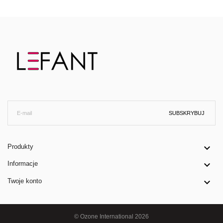
SUBSKRYBUJ

Produkty

Informacje

Twoje konto
© Ozone International 2026