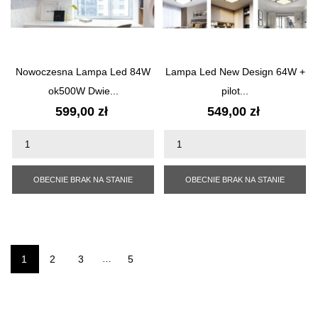
Nowoczesna Lampa Led 84W
Lampa Led New Design 64W +
ok500W Dwie...
pilot...
Cena
Cena
599,00 zł
549,00 zł
OBECNIE BRAK NA STANIE
OBECNIE BRAK NA STANIE
1
2
3
…
5