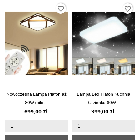
favorite_border
favorite_border
Nowoczesna Lampa Plafon aż
Lampa Led Plafon Kuchnia
80W+pilot...
Łazienka 60W...
Cena
Cena
699,00 zł
399,00 zł