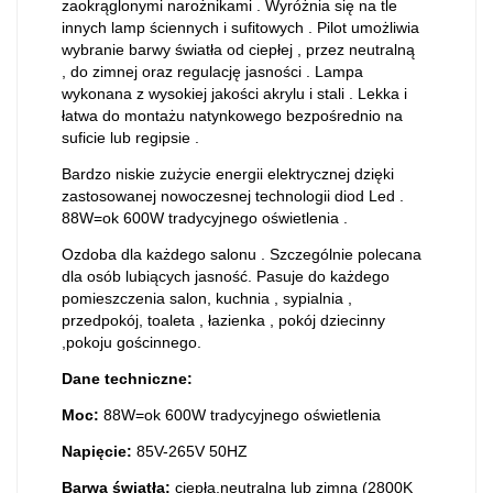
zaokrąglonymi narożnikami . Wyróżnia się na tle
innych lamp ściennych i sufitowych . Pilot umożliwia
wybranie barwy światła od ciepłej , przez neutralną
, do zimnej oraz regulację jasności . Lampa
wykonana z wysokiej jakości akrylu i stali . Lekka i
łatwa do montażu natynkowego bezpośrednio na
suficie lub regipsie .
Bardzo niskie zużycie energii elektrycznej dzięki
zastosowanej nowoczesnej technologii diod Led .
88W=ok 600W tradycyjnego oświetlenia .
Ozdoba dla każdego salonu . Szczególnie polecana
dla osób lubiących jasność. Pasuje do każdego
pomieszczenia salon, kuchnia , sypialnia ,
przedpokój, toaleta , łazienka , pokój dziecinny
,pokoju gościnnego.
Dane techniczne:
Moc:
88W=ok 600W tradycyjnego oświetlenia
Napięcie:
85V-265V 50HZ
Barwa światła:
ciepła,neutralna lub zimna (2800K