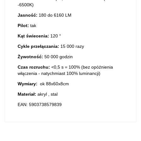
-6500K)
Jasność:
180 do 6160 LM
Pilot:
tak
Kąt świecenia:
120 °
Cykle przełączania:
15 000 razy
Żywotność:
50 000 godzin
Czas rozruchu:
<0,5 s = 100% (bez opóźnienia
włączenia - natychmiast 100% luminancji)
Wymiary:
ok 88x60x8cm
Materiał:
akryl , stal
EAN: 5903738579839