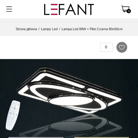
0
Strona główna
Lampy Led
Lampa Led 88W + Pilot Czarna 80x60cm
0